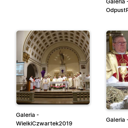
Galeria 
OdpustP
Galeria -
Galeria
WielkiCzwartek2019