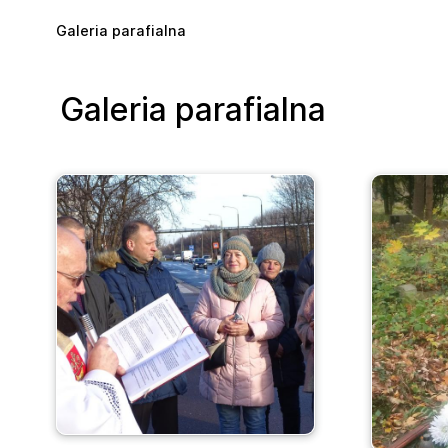
Skip to main content
Galeria parafialna
Galeria parafialna