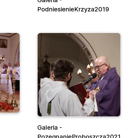
Galeria -
PodniesienieKrzyza2019
Galeria -
PozegnanieProboszcza2021